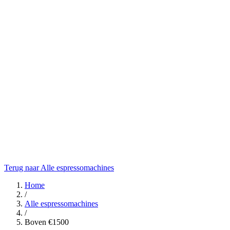
Terug naar Alle espressomachines
Home
/
Alle espressomachines
/
Boven €1500