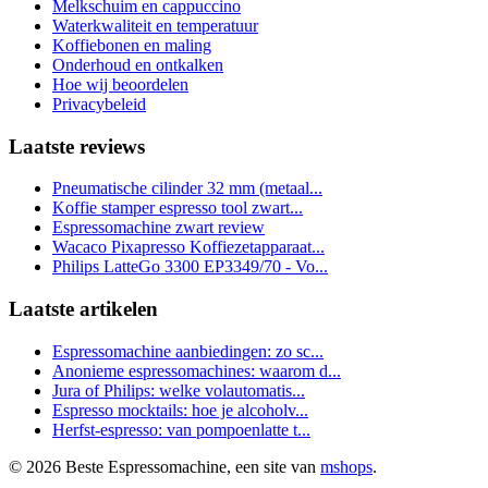
Melkschuim en cappuccino
Waterkwaliteit en temperatuur
Koffiebonen en maling
Onderhoud en ontkalken
Hoe wij beoordelen
Privacybeleid
Laatste reviews
Pneumatische cilinder 32 mm (metaal...
Koffie stamper espresso tool zwart...
Espressomachine zwart review
Wacaco Pixapresso Koffiezetapparaat...
Philips LatteGo 3300 EP3349/70 - Vo...
Laatste artikelen
Espressomachine aanbiedingen: zo sc...
Anonieme espressomachines: waarom d...
Jura of Philips: welke volautomatis...
Espresso mocktails: hoe je alcoholv...
Herfst-espresso: van pompoenlatte t...
© 2026 Beste Espressomachine, een site van
mshops
.