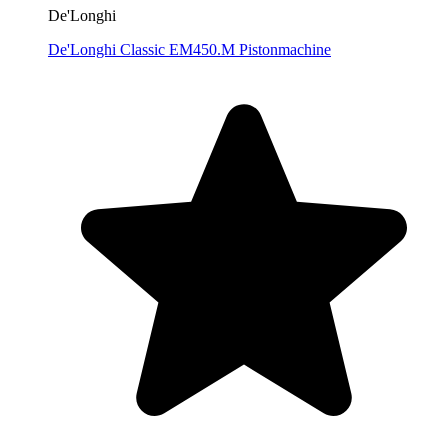
De'Longhi
De'Longhi Classic EM450.M Pistonmachine