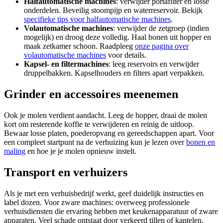
Halfautomatische machines
: verwijder portafilter en losse
onderdelen. Beveilig stoompijp en waterreservoir. Bekijk
specifieke tips voor halfautomatische machines
.
Volautomatische machines
: verwijder de zetgroep (indien
mogelijk) en droog deze volledig. Haal bonen uit hopper en
maak zetkamer schoon. Raadpleeg
onze pagina over
volautomatische machines
voor details.
Kapsel- en filtermachines
: leeg reservoirs en verwijder
druppelbakken. Kapselhouders en filters apart verpakken.
Grinder en accessoires meenemen
Ook je molen verdient aandacht. Leeg de hopper, draai de molen
kort om resterende koffie te verwijderen en reinig de uitloop.
Bewaar losse platen, poederopvang en gereedschappen apart. Voor
een compleet startpunt na de verhuizing kun je lezen over
bonen en
maling
en hoe je je molen opnieuw instelt.
Transport en verhuizers
Als je met een verhuisbedrijf werkt, geef duidelijk instructies en
label dozen. Voor zware machines: overweeg professionele
verhuisdiensten die ervaring hebben met keukenapparatuur of zware
apparaten. Veel schade ontstaat door verkeerd tillen of kantelen.