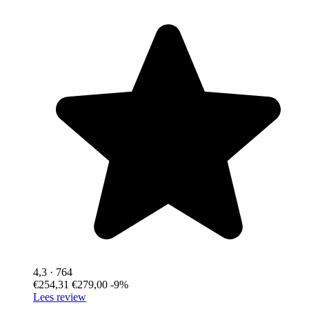
4,3
· 764
€254,31
€279,00
-9%
Lees review