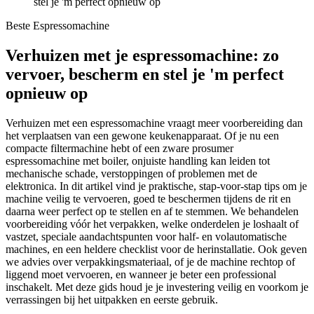
stel je 'm perfect opnieuw op
Beste Espressomachine
Verhuizen met je espressomachine: zo
vervoer, bescherm en stel je 'm perfect
opnieuw op
Verhuizen met een espressomachine vraagt meer voorbereiding dan
het verplaatsen van een gewone keukenapparaat. Of je nu een
compacte filtermachine hebt of een zware prosumer
espressomachine met boiler, onjuiste handling kan leiden tot
mechanische schade, verstoppingen of problemen met de
elektronica. In dit artikel vind je praktische, stap-voor-stap tips om je
machine veilig te vervoeren, goed te beschermen tijdens de rit en
daarna weer perfect op te stellen en af te stemmen. We behandelen
voorbereiding vóór het verpakken, welke onderdelen je loshaalt of
vastzet, speciale aandachtspunten voor half- en volautomatische
machines, en een heldere checklist voor de herinstallatie. Ook geven
we advies over verpakkingsmateriaal, of je de machine rechtop of
liggend moet vervoeren, en wanneer je beter een professional
inschakelt. Met deze gids houd je je investering veilig en voorkom je
verrassingen bij het uitpakken en eerste gebruik.