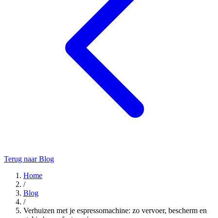
Terug naar Blog
Home
/
Blog
/
Verhuizen met je espressomachine: zo vervoer, bescherm en