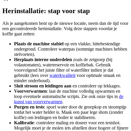
Herinstallatie: stap voor stap
Als je aangekomen bent op de nieuwe locatie, neem dan de tijd voor
een gecontroleerde herinstallatie. Volg deze stappen voordat je
koffie gaat zetten:
Plaats de machine stabiel
op een vlakke, hittebestendige
ondergrond. Controleer waterpas (sommige machines hebben
stelvoeten).
Herplaats interne onderdelen
zoals de zetgroep (bij
volautomaten), waterreservoir en koffiebak. Gebruik
voorvolgend het juiste filter of waterfilter indien je dat
gebruikt (lees over
waterkwaliteit
voor optimale smaak en
minder onderhoud).
Sluit stroom en leidingen aan
en controleer op lekkages.
Voorverwarmen
: laat de machine volledig opwarmen en
loop eventuele automatische scripts. Zie ook onze tips in
de
kunst van voorverwarmen
.
Purgen en tests
: spoel water door de groepkop en stoompijp
totdat het water helder is. Maak een paar lege shots (zonder
koffie) om leidingen en boiler te stabiliseren.
Kalibratie
: controleer maling en doseer voor een testshot.
Mogelijk moet je de molen iets afstellen door hogere of fijnere