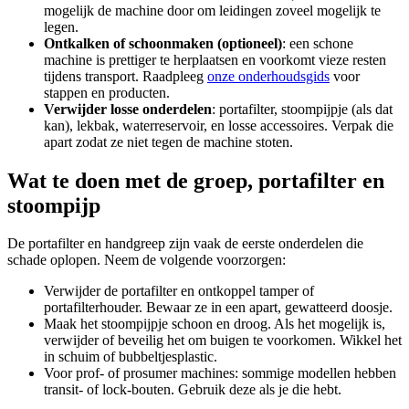
mogelijk de machine door om leidingen zoveel mogelijk te
legen.
Ontkalken of schoonmaken (optioneel)
: een schone
machine is prettiger te herplaatsen en voorkomt vieze resten
tijdens transport. Raadpleeg
onze onderhoudsgids
voor
stappen en producten.
Verwijder losse onderdelen
: portafilter, stoompijpje (als dat
kan), lekbak, waterreservoir, en losse accessoires. Verpak die
apart zodat ze niet tegen de machine stoten.
Wat te doen met de groep, portafilter en
stoompijp
De portafilter en handgreep zijn vaak de eerste onderdelen die
schade oplopen. Neem de volgende voorzorgen:
Verwijder de portafilter en ontkoppel tamper of
portafilterhouder. Bewaar ze in een apart, gewatteerd doosje.
Maak het stoompijpje schoon en droog. Als het mogelijk is,
verwijder of beveilig het om buigen te voorkomen. Wikkel het
in schuim of bubbeltjesplastic.
Voor prof- of prosumer machines: sommige modellen hebben
transit- of lock-bouten. Gebruik deze als je die hebt.