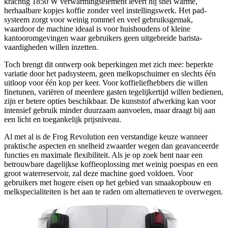
krachtig 1850 W verwarmingselement levert hij snel warme,
herhaalbare kopjes koffie zonder veel instellingswerk. Het pad­
systeem zorgt voor weinig rommel en veel gebruiksgemak,
waardoor de machine ideaal is voor huishoudens of kleine
kantooromgevingen waar gebruikers geen uitgebreide barista­
vaardigheden willen inzetten.
Toch brengt dit ontwerp ook beperkingen met zich mee: beperkte
variatie door het pad­systeem, geen melkopschuimer en slechts één
uitloop voor één kop per keer. Voor koffieliefhebbers die willen
finetunen, variëren of meerdere gasten tegelijkertijd willen bedienen,
zijn er betere opties beschikbaar. De kunststof afwerking kan voor
intensief gebruik minder duurzaam aanvoelen, maar draagt bij aan
een licht en toegankelijk prijsniveau.
Al met al is de Frog Revolution een verstandige keuze wanneer
praktische aspecten en snelheid zwaarder wegen dan geavanceerde
functies en maximale flexibiliteit. Als je op zoek bent naar een
betrouwbare dagelijkse koffieoplossing met weinig poespas en een
groot waterreservoir, zal deze machine goed voldoen. Voor
gebruikers met hogere eisen op het gebied van smaakopbouw en
melkspecialiteiten is het aan te raden om alternatieven te overwegen.