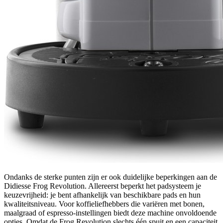
Ondanks de sterke punten zijn er ook duidelijke beperkingen aan de
Didiesse Frog Revolution. Allereerst beperkt het pad­systeem je
keuzevrijheid: je bent afhankelijk van beschikbare pads en hun
kwaliteitsniveau. Voor koffieliefhebbers die variëren met bonen,
maalgraad of espresso-instellingen biedt deze machine onvoldoende
opties. Omdat de Frog Revolution slechts één spuit en een capaciteit