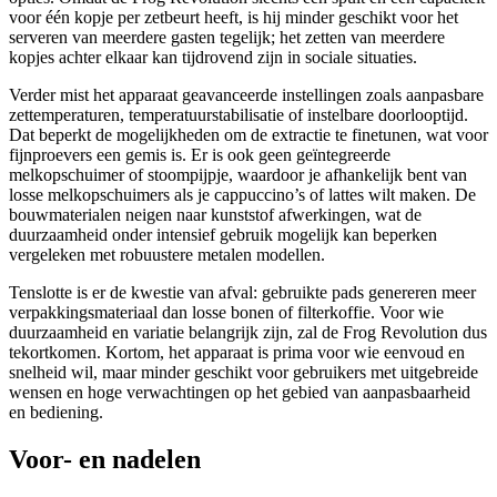
voor één kopje per zetbeurt heeft, is hij minder geschikt voor het
serveren van meerdere gasten tegelijk; het zetten van meerdere
kopjes achter elkaar kan tijdrovend zijn in sociale situaties.
Verder mist het apparaat geavanceerde instellingen zoals aanpasbare
zettemperaturen, temperatuurstabilisatie of instelbare doorlooptijd.
Dat beperkt de mogelijkheden om de extractie te finetunen, wat voor
fijnproevers een gemis is. Er is ook geen geïntegreerde
melkopschuimer of stoompijpje, waardoor je afhankelijk bent van
losse melkopschuimers als je cappuccino’s of lattes wilt maken. De
bouwmaterialen neigen naar kunststof afwerkingen, wat de
duurzaamheid onder intensief gebruik mogelijk kan beperken
vergeleken met robuustere metalen modellen.
Tenslotte is er de kwestie van afval: gebruikte pads genereren meer
verpakkingsmateriaal dan losse bonen of filterkoffie. Voor wie
duurzaamheid en variatie belangrijk zijn, zal de Frog Revolution dus
tekortkomen. Kortom, het apparaat is prima voor wie eenvoud en
snelheid wil, maar minder geschikt voor gebruikers met uitgebreide
wensen en hoge verwachtingen op het gebied van aanpasbaarheid
en bediening.
Voor- en nadelen