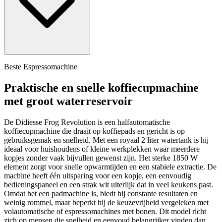
Beste Espressomachine
Praktische en snelle koffiecupmachine
met groot waterreservoir
De Didiesse Frog Revolution is een halfautomatische
koffiecupmachine die draait op koffiepads en gericht is op
gebruiksgemak en snelheid. Met een royaal 2 liter watertank is hij
ideaal voor huishoudens of kleine werkplekken waar meerdere
kopjes zonder vaak bijvullen gewenst zijn. Het sterke 1850 W
element zorgt voor snelle opwarmtijden en een stabiele extractie. De
machine heeft één uitsparing voor een kopje, een eenvoudig
bedieningspaneel en een strak wit uiterlijk dat in veel keukens past.
Omdat het een padmachine is, biedt hij constante resultaten en
weinig rommel, maar beperkt hij de keuzevrijheid vergeleken met
volautomatische of espressomachines met bonen. Dit model richt
zich op mensen die snelheid en eenvoud belangrijker vinden dan