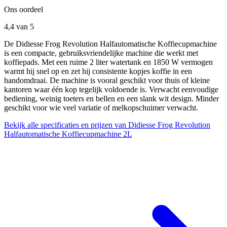
Ons oordeel
4,4
van 5
De Didiesse Frog Revolution Halfautomatische Koffiecupmachine
is een compacte, gebruiksvriendelijke machine die werkt met
koffiepads. Met een ruime 2 liter watertank en 1850 W vermogen
warmt hij snel op en zet hij consistente kopjes koffie in een
handomdraai. De machine is vooral geschikt voor thuis of kleine
kantoren waar één kop tegelijk voldoende is. Verwacht eenvoudige
bediening, weinig toeters en bellen en een slank wit design. Minder
geschikt voor wie veel variatie of melkopschuimer verwacht.
Bekijk alle specificaties en prijzen van Didiesse Frog Revolution
Halfautomatische Koffiecupmachine 2L