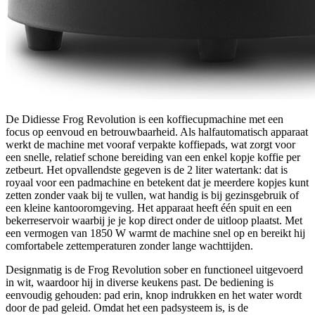
De Didiesse Frog Revolution is een koffiecupmachine met een
focus op eenvoud en betrouwbaarheid. Als halfautomatisch apparaat
werkt de machine met vooraf verpakte koffiepads, wat zorgt voor
een snelle, relatief schone bereiding van een enkel kopje koffie per
zetbeurt. Het opvallendste gegeven is de 2 liter watertank: dat is
royaal voor een padmachine en betekent dat je meerdere kopjes kunt
zetten zonder vaak bij te vullen, wat handig is bij gezinsgebruik of
een kleine kantooromgeving. Het apparaat heeft één spuit en een
bekerreservoir waarbij je je kop direct onder de uitloop plaatst. Met
een vermogen van 1850 W warmt de machine snel op en bereikt hij
comfortabele zettemperaturen zonder lange wachttijden.
Designmatig is de Frog Revolution sober en functioneel uitgevoerd
in wit, waardoor hij in diverse keukens past. De bediening is
eenvoudig gehouden: pad erin, knop indrukken en het water wordt
door de pad geleid. Omdat het een pad­systeem is, is de