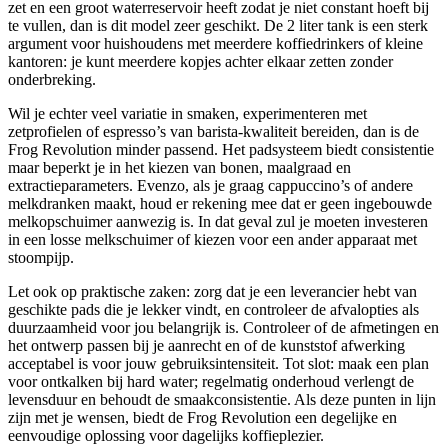
zet en een groot waterreservoir heeft zodat je niet constant hoeft bij
te vullen, dan is dit model zeer geschikt. De 2 liter tank is een sterk
argument voor huishoudens met meerdere koffiedrinkers of kleine
kantoren: je kunt meerdere kopjes achter elkaar zetten zonder
onderbreking.
Wil je echter veel variatie in smaken, experimenteren met
zetprofielen of espresso’s van barista-kwaliteit bereiden, dan is de
Frog Revolution minder passend. Het pad­systeem biedt consistentie
maar beperkt je in het kiezen van bonen, maalgraad en
extractieparameters. Evenzo, als je graag cappuccino’s of andere
melkdranken maakt, houd er rekening mee dat er geen ingebouwde
melkopschuimer aanwezig is. In dat geval zul je moeten investeren
in een losse melkschuimer of kiezen voor een ander apparaat met
stoompijp.
Let ook op praktische zaken: zorg dat je een leverancier hebt van
geschikte pads die je lekker vindt, en controleer de afvalopties als
duurzaamheid voor jou belangrijk is. Controleer of de afmetingen en
het ontwerp passen bij je aanrecht en of de kunststof afwerking
acceptabel is voor jouw gebruiksintensiteit. Tot slot: maak een plan
voor ontkalken bij hard water; regelmatig onderhoud verlengt de
levensduur en behoudt de smaakconsistentie. Als deze punten in lijn
zijn met je wensen, biedt de Frog Revolution een degelijke en
eenvoudige oplossing voor dagelijks koffieplezier.