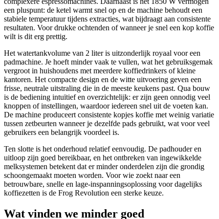
complexere espressomachines. Daarnaast is het 1850 W vermogen
een pluspunt: de ketel warmt snel op en de machine behoudt een
stabiele temperatuur tijdens extracties, wat bijdraagt aan consistente
resultaten. Voor drukke ochtenden of wanneer je snel een kop koffie
wilt is dit erg prettig.
Het watertankvolume van 2 liter is uitzonderlijk royaal voor een
padmachine. Je hoeft minder vaak te vullen, wat het gebruiksgemak
vergroot in huishoudens met meerdere koffiedrinkers of kleine
kantoren. Het compacte design en de witte uitvoering geven een
frisse, neutrale uitstraling die in de meeste keukens past. Qua bouw
is de bediening intuïtief en overzichtelijk: er zijn geen onnodig veel
knoppen of instellingen, waardoor iedereen snel uit de voeten kan.
De machine produceert consistente kopjes koffie met weinig variatie
tussen zetbeurten wanneer je dezelfde pads gebruikt, wat voor veel
gebruikers een belangrijk voordeel is.
Ten slotte is het onderhoud relatief eenvoudig. De padhouder en
uitloop zijn goed bereikbaar, en het ontbreken van ingewikkelde
melksystemen betekent dat er minder onderdelen zijn die grondig
schoongemaakt moeten worden. Voor wie zoekt naar een
betrouwbare, snelle en lage-inspanningsoplossing voor dagelijks
koffiezetten is de Frog Revolution een sterke keuze.
Wat vinden we minder goed