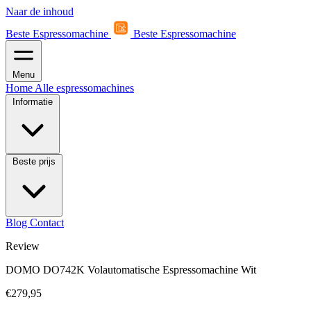
Naar de inhoud
Beste Espressomachine
Beste Espressomachine
Menu
Home
Alle espressomachines
Informatie
Beste prijs
Blog
Contact
Review
DOMO DO742K Volautomatische Espressomachine Wit
€279,95