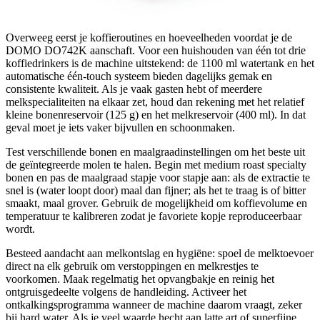
Overweeg eerst je koffieroutines en hoeveelheden voordat je de
DOMO DO742K aanschaft. Voor een huishouden van één tot drie
koffiedrinkers is de machine uitstekend: de 1100 ml watertank en het
automatische één-touch systeem bieden dagelijks gemak en
consistente kwaliteit. Als je vaak gasten hebt of meerdere
melkspecialiteiten na elkaar zet, houd dan rekening met het relatief
kleine bonenreservoir (125 g) en het melkreservoir (400 ml). In dat
geval moet je iets vaker bijvullen en schoonmaken.
Test verschillende bonen en maalgraadinstellingen om het beste uit
de geïntegreerde molen te halen. Begin met medium roast specialty
bonen en pas de maalgraad stapje voor stapje aan: als de extractie te
snel is (water loopt door) maal dan fijner; als het te traag is of bitter
smaakt, maal grover. Gebruik de mogelijkheid om koffievolume en
temperatuur te kalibreren zodat je favoriete kopje reproduceerbaar
wordt.
Besteed aandacht aan melkontslag en hygiëne: spoel de melktoevoer
direct na elk gebruik om verstoppingen en melkrestjes te
voorkomen. Maak regelmatig het opvangbakje en reinig het
ontgruisgedeelte volgens de handleiding. Activeer het
ontkalkingsprogramma wanneer de machine daarom vraagt, zeker
bij hard water. Als je veel waarde hecht aan latte art of superfijne