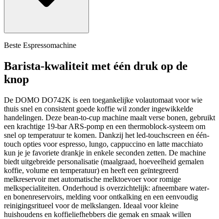
Beste Espressomachine
Barista-kwaliteit met één druk op de
knop
De DOMO DO742K is een toegankelijke volautomaat voor wie
thuis snel en consistent goede koffie wil zonder ingewikkelde
handelingen. Deze bean-to-cup machine maalt verse bonen, gebruikt
een krachtige 19-bar ARS-pomp en een thermoblock-systeem om
snel op temperatuur te komen. Dankzij het led-touchscreen en één-
touch opties voor espresso, lungo, cappuccino en latte macchiato
kun je je favoriete drankje in enkele seconden zetten. De machine
biedt uitgebreide personalisatie (maalgraad, hoeveelheid gemalen
koffie, volume en temperatuur) en heeft een geïntegreerd
melkreservoir met automatische melktoevoer voor romige
melkspecialiteiten. Onderhoud is overzichtelijk: afneembare water-
en bonenreservoirs, melding voor ontkalking en een eenvoudig
reinigingsritueel voor de melkslangen. Ideaal voor kleine
huishoudens en koffieliefhebbers die gemak en smaak willen