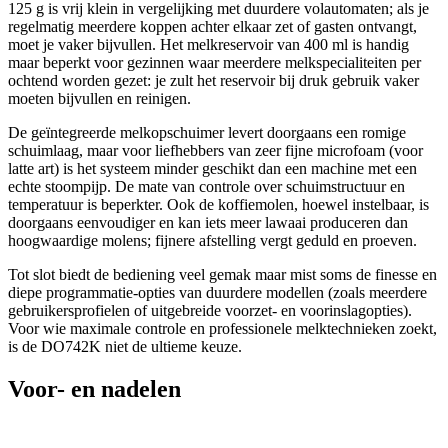
125 g is vrij klein in vergelijking met duurdere volautomaten; als je
regelmatig meerdere koppen achter elkaar zet of gasten ontvangt,
moet je vaker bijvullen. Het melkreservoir van 400 ml is handig
maar beperkt voor gezinnen waar meerdere melkspecialiteiten per
ochtend worden gezet: je zult het reservoir bij druk gebruik vaker
moeten bijvullen en reinigen.
De geïntegreerde melkopschuimer levert doorgaans een romige
schuimlaag, maar voor liefhebbers van zeer fijne microfoam (voor
latte art) is het systeem minder geschikt dan een machine met een
echte stoompijp. De mate van controle over schuimstructuur en
temperatuur is beperkter. Ook de koffiemolen, hoewel instelbaar, is
doorgaans eenvoudiger en kan iets meer lawaai produceren dan
hoogwaardige molens; fijnere afstelling vergt geduld en proeven.
Tot slot biedt de bediening veel gemak maar mist soms de finesse en
diepe programmatie-opties van duurdere modellen (zoals meerdere
gebruikersprofielen of uitgebreide voorzet- en voorinslagopties).
Voor wie maximale controle en professionele melktechnieken zoekt,
is de DO742K niet de ultieme keuze.
Voor- en nadelen