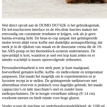
Wat direct opvalt aan de DOMO DO742K is het gebruiksgemak.
De led-touchscreen interface en de één-druk functies maken het
eenvoudig om consistente resultaten te krijgen, ook als je geen
barista-ervaring hebt. De bean-to-cup aanpak met geïntegreerde
molen levert altijd verse koffie met duidelijke aromaprofilering; dat
merk je in de rijkdom van smaak en de duurzame crema die de 19-
bar ARS-pomp en het thermoblock-systeem ondersteunen. De
opwarmtijd is kort, waardoor je snel een kop kunt zetten en er
minder wachttijd is tussen opeenvolgende zetbeurten.
Personaliseerbaarheid is een sterk punt: je kunt maalgraad,
hoeveelheid gemalen koffie, koffie- en melkvolume en temperatuur
aanpassen. Dat maakt het mogelijk om te experimenteren en je
favoriete recept in te stellen. De geïntegreerde melktoevoer met
afneembaar reservoir is praktisch voor dagelijks gebruik; het maakt
cappuccino’s en latte macchiato’s snel en zonder losse
melkopschuimers. De in hoogte verstelbare uitloop (9–14 cm)
voorkomt morsen en biedt ruimte voor hoge glazen.
Verder scoort de machine op onderhoudsvriendelijkheid: de 1100 ml