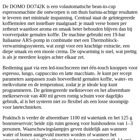
De DOMO DO742K is een volautomatische bean-to-cup
espressomachine die ontworpen is om thuis barista-achtige resultaten
te leveren met minimale inspanning. Centraal staat de geïntegreerde
koffiemolen met instelbare maalgraad: je maalt verse bonen per
zetbeurt waardoor aroma en smaak beter behouden blijven dan bij
voorverpakte gemalen koffie. De machine gebruikt een 19-bar
Italiaanse ARS-pomp in combinatie met een Thermoblock-
verwarmingssysteem, wat zorgt voor een krachtige extractie, een
diepe smaak en een mooie crema. De opwarming is snel, wat prettig
is als je meerdere kopjes achter elkaar zet.
Bediening gaat via een led-touchscreen met één-touch knoppen voor
espresso, lungo, cappuccino en latte macchiato. Je kunt per recept
parameters aanpassen zoals hoeveelheid gemalen koffie, water- en
melkvolume en de temperatuur, zodat je je ideale kop kunt
programmeren. De geïntegreerde melktoevoer en het afneembare
melkreservoir van 400 ml geven romig schuim voor dagelijks
gebruik, al is het systeem niet zo flexibel als een losse stoompijp
voor latetechnieken.
Praktisch is verder de afneembare 1100 ml watertank en het 125 g
bonenreservoir; beide zijn ruim genoeg voor huishoudens van 1–3
personen. Waarschuwingslampjes geven duidelijk aan wanneer
water of bonen aangevuld moeten worden of wanneer het