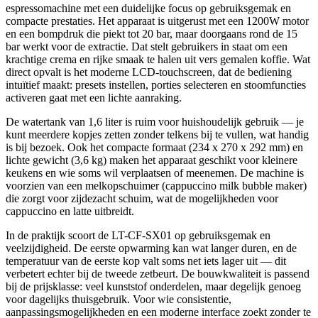
espressomachine met een duidelijke focus op gebruiksgemak en
compacte prestaties. Het apparaat is uitgerust met een 1200W motor
en een bompdruk die piekt tot 20 bar, maar doorgaans rond de 15
bar werkt voor de extractie. Dat stelt gebruikers in staat om een
krachtige crema en rijke smaak te halen uit vers gemalen koffie. Wat
direct opvalt is het moderne LCD-touchscreen, dat de bediening
intuïtief maakt: presets instellen, porties selecteren en stoomfuncties
activeren gaat met een lichte aanraking.
De watertank van 1,6 liter is ruim voor huishoudelijk gebruik — je
kunt meerdere kopjes zetten zonder telkens bij te vullen, wat handig
is bij bezoek. Ook het compacte formaat (234 x 270 x 292 mm) en
lichte gewicht (3,6 kg) maken het apparaat geschikt voor kleinere
keukens en wie soms wil verplaatsen of meenemen. De machine is
voorzien van een melkopschuimer (cappuccino milk bubble maker)
die zorgt voor zijdezacht schuim, wat de mogelijkheden voor
cappuccino en latte uitbreidt.
In de praktijk scoort de LT-CF-SX01 op gebruiksgemak en
veelzijdigheid. De eerste opwarming kan wat langer duren, en de
temperatuur van de eerste kop valt soms net iets lager uit — dit
verbetert echter bij de tweede zetbeurt. De bouwkwaliteit is passend
bij de prijsklasse: veel kunststof onderdelen, maar degelijk genoeg
voor dagelijks thuisgebruik. Voor wie consistentie,
aanpassingsmogelijkheden en een moderne interface zoekt zonder te