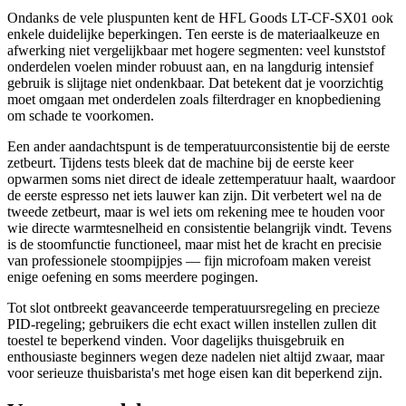
Ondanks de vele pluspunten kent de HFL Goods LT-CF-SX01 ook
enkele duidelijke beperkingen. Ten eerste is de materiaalkeuze en
afwerking niet vergelijkbaar met hogere segmenten: veel kunststof
onderdelen voelen minder robuust aan, en na langdurig intensief
gebruik is slijtage niet ondenkbaar. Dat betekent dat je voorzichtig
moet omgaan met onderdelen zoals filterdrager en knopbediening
om schade te voorkomen.
Een ander aandachtspunt is de temperatuurconsistentie bij de eerste
zetbeurt. Tijdens tests bleek dat de machine bij de eerste keer
opwarmen soms niet direct de ideale zettemperatuur haalt, waardoor
de eerste espresso net iets lauwer kan zijn. Dit verbetert wel na de
tweede zetbeurt, maar is wel iets om rekening mee te houden voor
wie directe warmtesnelheid en consistentie belangrijk vindt. Tevens
is de stoomfunctie functioneel, maar mist het de kracht en precisie
van professionele stoompijpjes — fijn microfoam maken vereist
enige oefening en soms meerdere pogingen.
Tot slot ontbreekt geavanceerde temperatuursregeling en precieze
PID-regeling; gebruikers die echt exact willen instellen zullen dit
toestel te beperkend vinden. Voor dagelijks thuisgebruik en
enthousiaste beginners wegen deze nadelen niet altijd zwaar, maar
voor serieuze thuisbarista's met hoge eisen kan dit beperkend zijn.