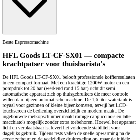
Beste Espressomachine
HFL Goods LT-CF-SX01 — compacte
krachtpatser voor thuisbarista's
De HFL Goods LT-CF-SX01 belooft professionele koffieresultaten
in een compact formaat. Met een krachtige 1200W motor en een
pompdruk tot 20 bar (werkend rond 15 bar) richt dit semi-
automatische apparaat zich op thuisgebruikers die meer controle
willen dan bij een automatische machine. De 1,6 liter watertank is
royaal voor gezinnen of kleine bijeenkomsten, terwijl het LCD-
touchscreen de bediening overzichtelijk en modern maakt. De
ingebouwde melkopschuimer maakt romige cappuccino's en latte
macchiato's mogelijk zonder extra toebehoren. Hoewel het apparaat
licht en verplaatsbaar is, levert het voldoende stabiliteit voor
dagelijks gebruik. Tijdens tests vallen de snelle opwarming na de
eerste zetbeurt en de veelzijdige drukregeling op, maar de initiële