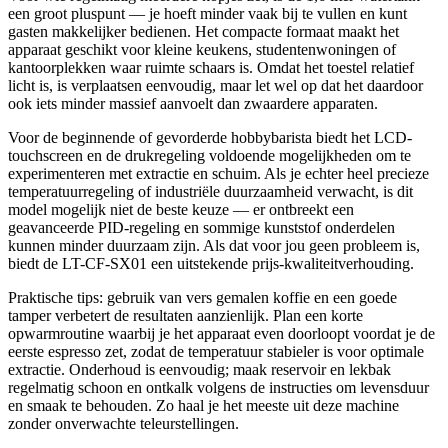
een groot pluspunt — je hoeft minder vaak bij te vullen en kunt
gasten makkelijker bedienen. Het compacte formaat maakt het
apparaat geschikt voor kleine keukens, studentenwoningen of
kantoorplekken waar ruimte schaars is. Omdat het toestel relatief
licht is, is verplaatsen eenvoudig, maar let wel op dat het daardoor
ook iets minder massief aanvoelt dan zwaardere apparaten.
Voor de beginnende of gevorderde hobbybarista biedt het LCD-
touchscreen en de drukregeling voldoende mogelijkheden om te
experimenteren met extractie en schuim. Als je echter heel precieze
temperatuurregeling of industriële duurzaamheid verwacht, is dit
model mogelijk niet de beste keuze — er ontbreekt een
geavanceerde PID-regeling en sommige kunststof onderdelen
kunnen minder duurzaam zijn. Als dat voor jou geen probleem is,
biedt de LT-CF-SX01 een uitstekende prijs-kwaliteitverhouding.
Praktische tips: gebruik van vers gemalen koffie en een goede
tamper verbetert de resultaten aanzienlijk. Plan een korte
opwarmroutine waarbij je het apparaat even doorloopt voordat je de
eerste espresso zet, zodat de temperatuur stabieler is voor optimale
extractie. Onderhoud is eenvoudig; maak reservoir en lekbak
regelmatig schoon en ontkalk volgens de instructies om levensduur
en smaak te behouden. Zo haal je het meeste uit deze machine
zonder onverwachte teleurstellingen.