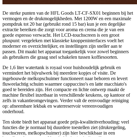
De sterke punten van de HFL Goods LT-CF-SX01 beginnen bij het
vermogen en de drukmogelijkheden. Met 1200W en een maximale
pompdruk tot 20 bar (gebruikt rond 15 bar) kun je een degelijke
extractie bereiken die zorgt voor aroma en crema die je van een
goede espresso verwacht. Het LCD-touchscreen is een groot
pluspunt: vergeleken met klassieke knoppeninterfaces voelt het
moderner en overzichtelijker, en instellingen zijn sneller aan te
passen. Dit maakt het apparaat toegankelijk voor zowel beginners
als gebruikers die graag snel schakelen tussen koffiesoorten.
De 1,6 liter watertank is royaal voor huishoudelijk gebruik en
vermindert het bijvulwerk bij meerdere kopjes of visite. De
ingebouwde melkopschuimer functioneert naar behoren en levert
fluweelachtig schuim waarmee cappuccino's en latte macchiato's
goed te bereiden zijn. Het compacte en lichte ontwerp maakt de
machine flexibel inzetbaar in verschillende keukens, op kantoor of
zelfs in vakantieomgevingen. Verder valt de eenvoudige reiniging
op: afneembare lekbak en waterreservoir vereenvoudigen
onderhoud.
Ten slotte biedt het apparaat goede prijs-kwaliteitverhouding: veel
functies die je normaal bij duurdere toestellen ziet (drukregeling,
touchscreen, melkopschuimer) zijn hier beschikbaar in een