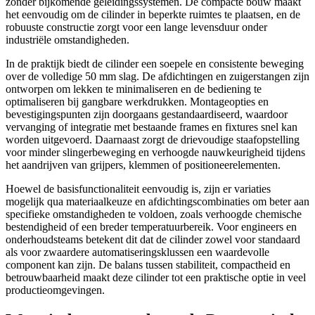
zonder bijkomende geleidingssystemen. De compacte bouw maakt
het eenvoudig om de cilinder in beperkte ruimtes te plaatsen, en de
robuuste constructie zorgt voor een lange levensduur onder
industriële omstandigheden.
In de praktijk biedt de cilinder een soepele en consistente beweging
over de volledige 50 mm slag. De afdichtingen en zuigerstangen zijn
ontworpen om lekken te minimaliseren en de bediening te
optimaliseren bij gangbare werkdrukken. Montageopties en
bevestigingspunten zijn doorgaans gestandaardiseerd, waardoor
vervanging of integratie met bestaande frames en fixtures snel kan
worden uitgevoerd. Daarnaast zorgt de drievoudige staafopstelling
voor minder slingerbeweging en verhoogde nauwkeurigheid tijdens
het aandrijven van grijpers, klemmen of positioneerelementen.
Hoewel de basisfunctionaliteit eenvoudig is, zijn er variaties
mogelijk qua materiaalkeuze en afdichtingscombinaties om beter aan
specifieke omstandigheden te voldoen, zoals verhoogde chemische
bestendigheid of een breder temperatuurbereik. Voor engineers en
onderhoudsteams betekent dit dat de cilinder zowel voor standaard
als voor zwaardere automatiseringsklussen een waardevolle
component kan zijn. De balans tussen stabiliteit, compactheid en
betrouwbaarheid maakt deze cilinder tot een praktische optie in veel
productieomgevingen.