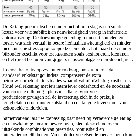
De 3‑stang pneumatische cilinder met 50 mm slag is een solide
keuze voor wie stabiliteit en nauwkeurigheid vraagt in industriële
automatisering. De drievoudige geleiding reduceert kantelen en
torsie, wat zich vertaalt in betere herhaalnauwkeurigheid en minder
mechanische stress op gekoppelde elementen. Dit maakt de cilinder
bijzonder geschikt voor toepassingen zoals positioneren, klemmen
en het direct besturen van grijpers in assemblage- en productielijnen.
Hoewel het ontwerp zwaarder en doorgaans duurder is dan
standaard enkelstangcilinders, compenseert de extra
betrouwbaarheid dit in situaties waar uitval of afwijking kostbaar is.
Houd wel rekening met iets intensiever onderhoud en de noodzaak
van correcte uitlijning tijdens installatie. Voor veel
productieomgevingen zal de investering zich in de praktijk
terugbetalen door minder stilstand en een langere levensduur van
gekoppelde onderdelen.
Samenvattend: als uw toepassing baat heeft bij verbeterde geleiding
en nauwkeurige lineaire bewegingen, biedt deze cilinder een
uitstekende combinatie van prestaties, robuustheid en
integratiemogelijkheden. Voor minder veeleisende toepassingen kunt