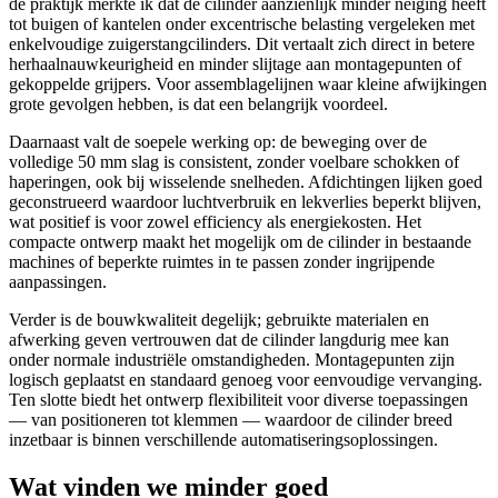
de praktijk merkte ik dat de cilinder aanzienlijk minder neiging heeft
tot buigen of kantelen onder excentrische belasting vergeleken met
enkelvoudige zuigerstangcilinders. Dit vertaalt zich direct in betere
herhaalnauwkeurigheid en minder slijtage aan montagepunten of
gekoppelde grijpers. Voor assemblagelijnen waar kleine afwijkingen
grote gevolgen hebben, is dat een belangrijk voordeel.
Daarnaast valt de soepele werking op: de beweging over de
volledige 50 mm slag is consistent, zonder voelbare schokken of
haperingen, ook bij wisselende snelheden. Afdichtingen lijken goed
geconstrueerd waardoor luchtverbruik en lekverlies beperkt blijven,
wat positief is voor zowel efficiency als energiekosten. Het
compacte ontwerp maakt het mogelijk om de cilinder in bestaande
machines of beperkte ruimtes in te passen zonder ingrijpende
aanpassingen.
Verder is de bouwkwaliteit degelijk; gebruikte materialen en
afwerking geven vertrouwen dat de cilinder langdurig mee kan
onder normale industriële omstandigheden. Montagepunten zijn
logisch geplaatst en standaard genoeg voor eenvoudige vervanging.
Ten slotte biedt het ontwerp flexibiliteit voor diverse toepassingen
— van positioneren tot klemmen — waardoor de cilinder breed
inzetbaar is binnen verschillende automatiseringsoplossingen.
Wat vinden we minder goed