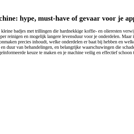
hine: hype, must-have of gevaar voor je a
eine badjes met trillingen die hardnekkige koffie- en olieresten verwi
eper reinigen en mogelijk langere levensduur voor je onderdelen. Maar i
oonmaken precies inhoudt, welke onderdelen er baat bij hebben en welk
tuur en duur van behandelingen, en belangrijke waarschuwingen die sch
 geïnformeerde keuze te maken en je machine veilig en effectief schoon 