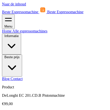
Naar de inhoud
Beste Espressomachine
Beste Espressomachine
Menu
Home
Alle espressomachines
Informatie
Beste prijs
Blog
Contact
Product
DeLonghi EC 201.CD.B Pistonmachine
€99,00