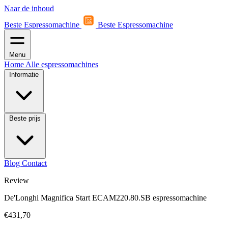
Naar de inhoud
Beste Espressomachine
Beste Espressomachine
Menu
Home
Alle espressomachines
Informatie
Beste prijs
Blog
Contact
Review
De'Longhi Magnifica Start ECAM220.80.SB espressomachine
€431,70